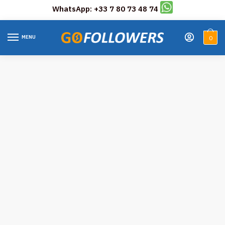
WhatsApp: +33 7 80 73 48 74
Skip
Skip
to
to
MENU
0
navigation
content