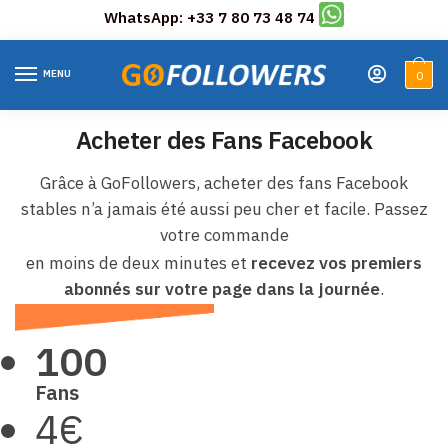
WhatsApp: +33 7 80 73 48 74
Skip
Skip
to
to
MENU
0
navigation
content
Acheter des Fans Facebook
Grâce à GoFollowers, acheter des fans Facebook
stables n’a jamais été aussi peu cher et facile. Passez
votre commande
en moins de deux minutes et
recevez vos premiers
abonnés sur votre page dans la journée
.
100
Fans
4€