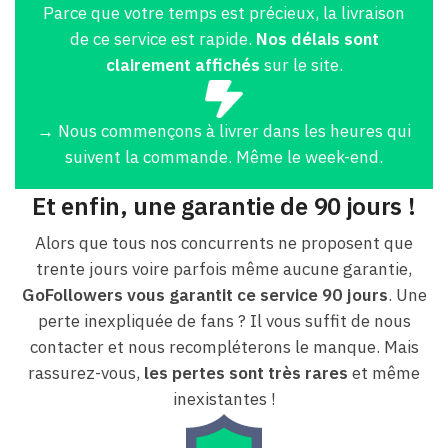
Parce que votre temps est précieux, la livraison
de ce service est rapide.
Nos délais sont
clairement affichés
sur le site.
→ Nous commençons à livrer dans les heures qui
suivent la commande. Même le week-end.
Et enfin, une garantie de 90 jours !
Alors que tous nos concurrents ne proposent que
trente jours voire parfois même aucune garantie,
GoFollowers vous garantit ce service 90 jours
. Une
perte inexpliquée de fans ? Il vous suffit de nous
contacter et nous recompléterons le manque. Mais
rassurez-vous,
les pertes sont très rares
et même
inexistantes !