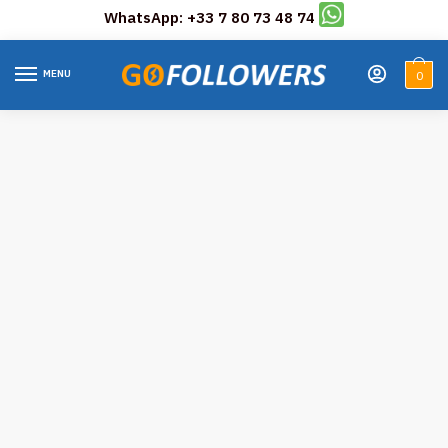
WhatsApp: +33 7 80 73 48 74
Skip
Skip
to
to
MENU
0
navigation
content