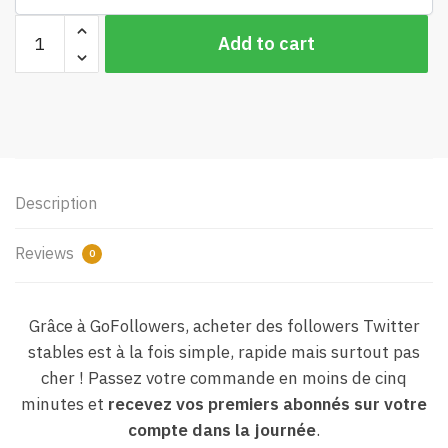
Acheter
Add to cart
des
Followers
Twitter
quantity
Description
Reviews
0
Grâce à GoFollowers, acheter des followers Twitter
stables est à la fois simple, rapide mais surtout pas
cher ! Passez votre commande en moins de cinq
minutes et
recevez vos premiers abonnés sur votre
compte dans la journée
.