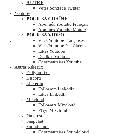
AUTRE
Votes Sondage Twitter
Youtube
POUR SA CHAÎNE
Abonnés Youtube Français
Abonnés Youtube Monde
POUR SA VIDÉO
Vues Youtube Françaises
Panier
Vues Youtube Pas Chères
Likes Youtube
Dislikes Youtube
Commentaires Youtube
Autres Réseaux
Dailymotion
Discord
LinkedIn
Followers LinkedIn
Likes LinkedIn
Mixcloud
Followers Mixcloud
Plays Mixcloud
Pinterest
Snapchat
Soundcloud
Commentaires Soundcloud