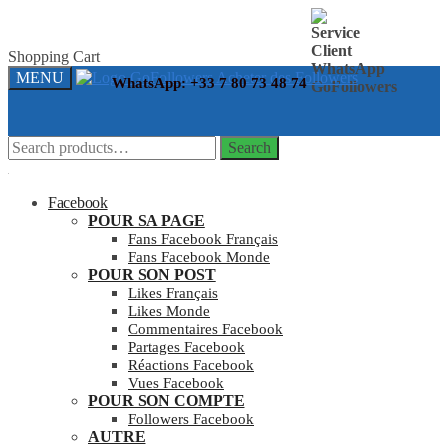
Skip
Skip
Shopping Cart
to
to
MENU
WhatsApp: +33 7 80 73 48 74
navigation
content
Search
Search
for:
Facebook
POUR SA PAGE
Fans Facebook Français
Fans Facebook Monde
POUR SON POST
Likes Français
Likes Monde
Commentaires Facebook
Partages Facebook
Réactions Facebook
Vues Facebook
POUR SON COMPTE
Followers Facebook
AUTRE