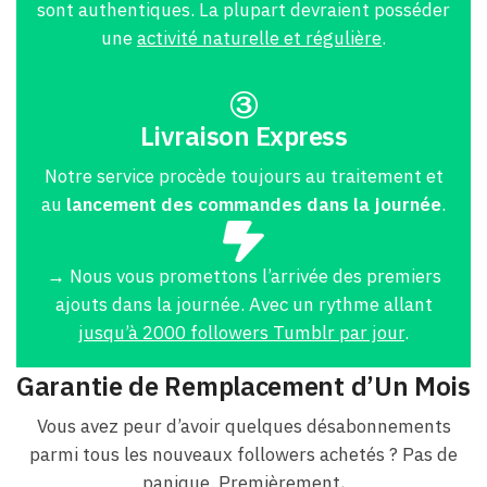
sont authentiques. La plupart devraient posséder
une
activité naturelle et régulière
.
Livraison Express
Notre service procède toujours au traitement et
au
lancement des commandes dans la journée
.
→ Nous vous promettons l’arrivée des premiers
ajouts dans la journée. Avec un rythme allant
jusqu’à 2000 followers Tumblr par jour
.
Garantie de Remplacement d’Un Mois
Vous avez peur d’avoir quelques désabonnements
parmi tous les nouveaux followers achetés ? Pas de
panique. Premièrement,