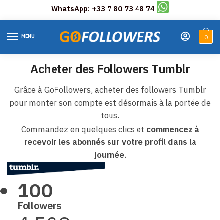
WhatsApp: +33 7 80 73 48 74
Skip
Skip
to
to
MENU
0
navigation
content
Acheter des Followers Tumblr
Grâce à GoFollowers, acheter des followers Tumblr
pour monter son compte est désormais à la portée de
tous.
Commandez en quelques clics et
commencez à
recevoir les abonnés sur votre profil dans la
journée
.
100
Followers