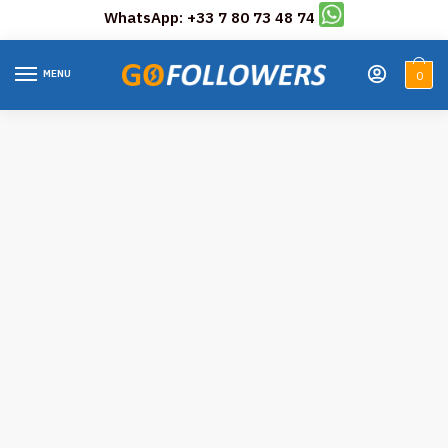
WhatsApp: +33 7 80 73 48 74
Skip
Skip
to
to
MENU
0
navigation
content