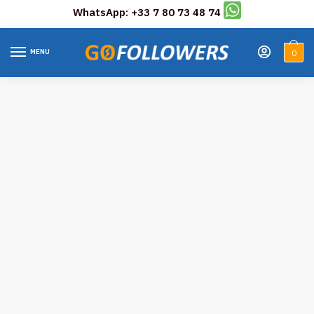
WhatsApp: +33 7 80 73 48 74
Skip
Skip
to
to
MENU
0
navigation
content