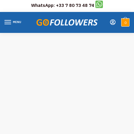
WhatsApp: +33 7 80 73 48 74
Skip
Skip
to
to
MENU
0
navigation
content